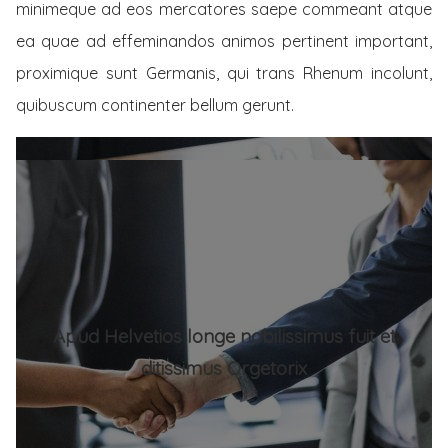
minimeque ad eos mercatores saepe commeant atque
ea quae ad effeminandos animos pertinent important,
proximique sunt Germanis, qui trans Rhenum incolunt,
quibuscum continenter bellum gerunt.
Apud Helvetios longe nobilissimus fuit et
ditissimus Orgetorix