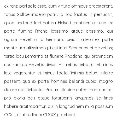
exirent: perfacile esse, cum virtute omnibus praestarent,
totius Galliae imperio potiri. Id hoc facilius iis persuasit,
quod undique loci natura Helvetii continentur: una ex
parte flumine Rheno latissimo atque altissimo, qui
agrum Helvetium a Germanis dividit; altera ex parte
monte Iura altissimo, qui est inter Sequanos et Helvetios;
tertia lacu Lemanno et flumine Rhodano, qui provinciam
nostram ab Helvetiis dividit. His rebus fiebat ut et minus
late vagarentur et minus facile finitimis bellum inferre
possent; qua ex parte homines bellandi cupidi magno
dolore adficiebantur. Pro multitudine autem hominum et
pro gloria belli atque fortitudinis angustos se fines
habere arbitrabantur, qui in longitudinem milia passuum
CCXL, in latitudinem CLXXX patebant.