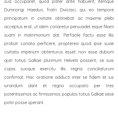
sua occuparet, quod pater ante habuerit; itemque
Dumnorigi Haeduo, fratri Diviciaci, qui eo tempore
principatum in civitate obtinebat ac maxime plebi
acceptus erat, ut idem conaretur persuadet eique filiam
suam in matrimonium dat. Perfacile factu esse illis
probat conata perficere, propterea quod ipse suae
civitatis imperium obtenturus esset: non esse dubium
quin totius Galliae plurimum Helvetii possent; se suis
copiis suoque exercitu illis regna conciliaturum
confirmat. Hac oratione adducti inter se fidem et ius
iurandum dant et regno occupato per tres
potentissimos ac firmissimos populos totius Galliae sese
potiri posse sperant.