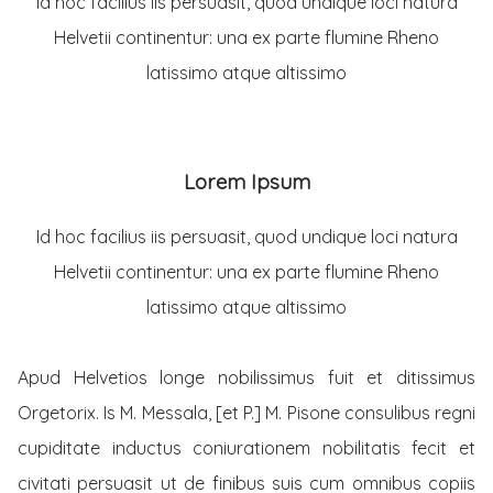
Id hoc facilius iis persuasit, quod undique loci natura
Helvetii continentur: una ex parte flumine Rheno
latissimo atque altissimo
Lorem Ipsum
Id hoc facilius iis persuasit, quod undique loci natura
Helvetii continentur: una ex parte flumine Rheno
latissimo atque altissimo
Apud Helvetios longe nobilissimus fuit et ditissimus
Orgetorix. Is M. Messala, [et P.] M. Pisone consulibus regni
cupiditate inductus coniurationem nobilitatis fecit et
civitati persuasit ut de finibus suis cum omnibus copiis