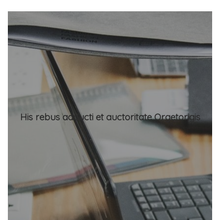
His rebus adducti et auctoritate Orgetorigis